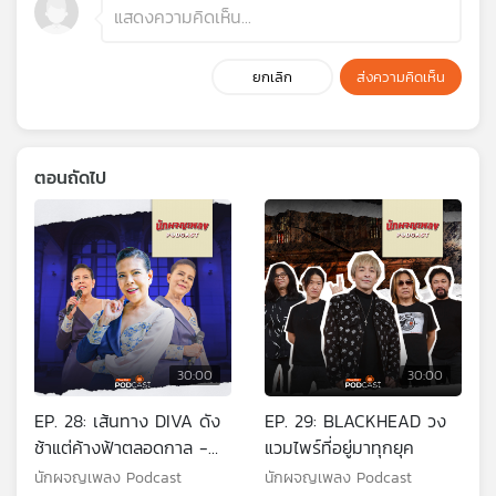
ยกเลิก
ส่งความคิดเห็น
ตอนถัดไป
30:00
30:00
EP. 28: เส้นทาง DIVA ดัง
EP. 29: BLACKHEAD วง
ช้าแต่ค้างฟ้าตลอดกาล -
แวมไพร์ที่อยู่มาทุกยุค
ตุ๊ก วิยะดา โกมารกุล ณ
นักผจญเพลง Podcast
นักผจญเพลง Podcast