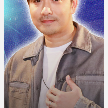
คุณ
เพลง
บทความ
ข่าว
และ
กิจกรรม
เกี่ยว
กับ
เรา