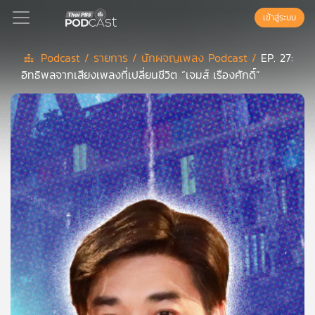
เข้าสู่ระบบ
Podcast /
รายการ /
นักผจญเพลง Podcast /
EP. 27:
อิทธิพลจากเสียงเพลงที่เปลี่ยนชีวิต “เจมส์ เรืองศักดิ์”
Podcast
เพล
ย์
ลิ
สต์
แนะนำ
เพล
ย์
ลิ
สต์
ของ