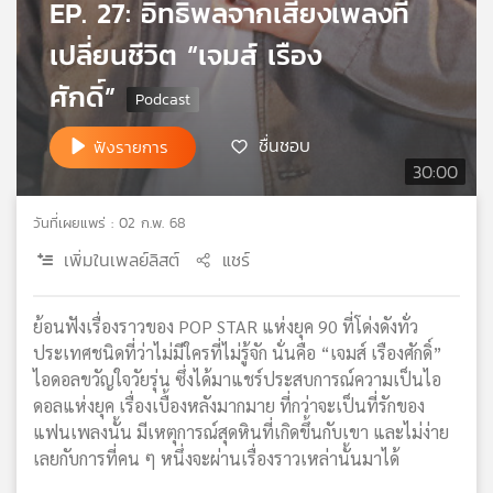
EP. 27: อิทธิพลจากเสียงเพลงที่
เครือ
เปลี่ยนชีวิต “เจมส์ เรือง
ข่าย
วิทยุ
ศักดิ์”
ไทย
พี
ชื่นชอบ
บี
ฟังรายการ
เอส
30:00
วันที่เผยแพร่ : 02 ก.พ. 68
แผนที่
เพิ่มในเพลย์ลิสต์
แชร์
วิทยุ
เครือ
ข่าย
ย้อนฟังเรื่องราวของ POP STAR แห่งยุค 90 ที่โด่งดังทั่ว
ประเทศชนิดที่ว่าไม่มีใครที่ไม่รู้จัก นั่นคือ “เจมส์ เรืองศักดิ์”
ไอดอลขวัญใจวัยรุ่น ซึ่งได้มาแชร์ประสบการณ์ความเป็นไอ
ดอลแห่งยุค เรื่องเบื้องหลังมากมาย ที่กว่าจะเป็นที่รักของ
แฟนเพลงนั้น มีเหตุการณ์สุดหินที่เกิดขึ้นกับเขา และไม่ง่าย
เลยกับการที่คน ๆ หนึ่งจะผ่านเรื่องราวเหล่านั้นมาได้