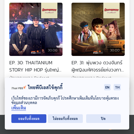
นคร
30:00
30:00
EP. 30: THAITANIUM
EP. 31: พุ่มพวง ดวงจันทร์
STORY HIP HOP รุ่นใหญ่
ผู้หญิงมหัศจรรย์แห่งวงการ
ในตำนาน
เพลงลูกทุ่ง
นักผจญเพลง Podcast
นักผจญเพลง Podcast
ไทยพีบีเอสใช้คุกกี้
EN
TH
ดาวน์โหลด Thai PBS Podcast Application
เว็บไซต์ของเรามีการจัดเก็บคุกกี้ โปรดศึกษาเพิ่มเติมที่นโยบายคุ้มครอง
ตอนที่เกี่ยวข้อง
ข้อมูลส่วนบุคคล
เพิ่มเติม
ยอมรับทั้งหมด
ไม่ยอมรับทั้งหมด
ปิด
Ⓒ 2020 องค์การกระจายเสียงและแพร่ภาพสาธารณะแห่งประเทศไทย