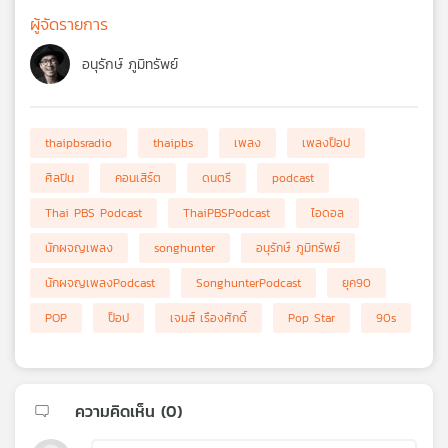
ผู้จัดรายการ
อนุรักษ์ ภูมิทรัพย์
thaipbsradio
thaipbs
เพลง
เพลงป็อป
ศิลปิน
คอนเสิร์ต
ดนตรี
podcast
Thai PBS Podcast
ThaiPBSPodcast
ไอดอล
นักผจญเพลง
songhunter
อนุรักษ์ ภูมิทรัพย์
นักผจญเพลงPodcast
SonghunterPodcast
ยุค90
POP
ป็อป
เจมส์ เรืองศักดิ์
Pop Star
90s
ความคิดเห็น (
0
)