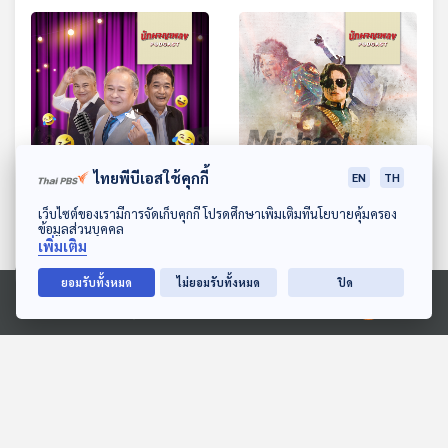
30:00
30:00
ไทยพีบีเอสใช้คุกกี้
EN
TH
EP. 42: “ตลก” ศาสตร์
EP. 43: Michael Jackson
ดาวน์โหลด Thai PBS Podcast Application
เว็บไซต์ของเรามีการจัดเก็บคุกกี้ โปรดศึกษาเพิ่มเติมที่นโยบายคุ้มครอง
ข้อมูลส่วนบุคคล
ความบันเทิงที่สร้างรอยยิ้ม
ศิลปินมหัศจรรย์ของโลก
เพิ่มเติม
นักผจญเพลง Podcast
นักผจญเพลง Podcast
ยอมรับทั้งหมด
ไม่ยอมรับทั้งหมด
ปิด
Ⓒ 2020 องค์การกระจายเสียงและแพร่ภาพสาธารณะแห่งประเทศไทย
ตอนที่เกี่ยวข้อง