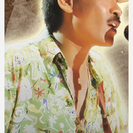
คุณ
เพลง
บทความ
ข่าว
และ
กิจกรรม
เกี่ยว
กับ
เรา