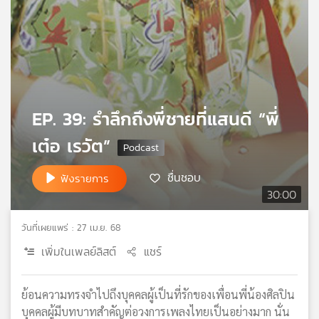
เครือ
ข่าย
วิทยุ
ไทย
พี
บี
เอส
EP. 39: รำลึกถึงพี่ชายที่แสนดี “พี่
เต๋อ เรวัต”
แผนที่
ชื่นชอบ
ฟังรายการ
วิทยุ
30:00
เครือ
ข่าย
วันที่เผยแพร่ : 27 เม.ย. 68
เพิ่มในเพลย์ลิสต์
แชร์
ย้อนความทรงจำไปถึงบุคคลผู้เป็นที่รักของเพื่อนพี่น้องศิลปิน
บุคคลผู้มีบทบาทสำคัญต่อวงการเพลงไทยเป็นอย่างมาก นั่น