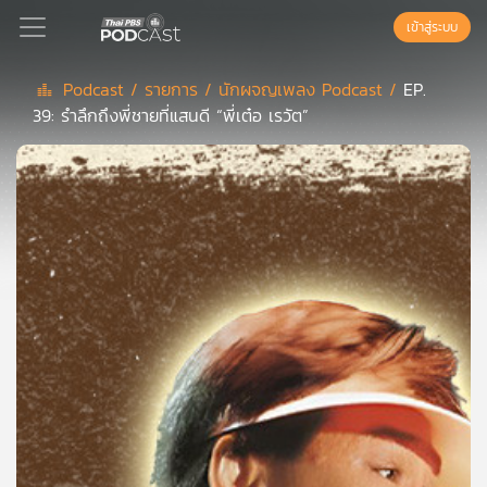
เข้าสู่ระบบ
Podcast /
รายการ /
นักผจญเพลง Podcast /
EP.
39: รำลึกถึงพี่ชายที่แสนดี “พี่เต๋อ เรวัต”
Podcast
เพล
ย์
ลิ
สต์
แนะนำ
เพล
ย์
ลิ
สต์
ของ