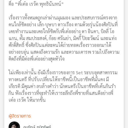
คือ “พี่เต๋อ เรวัต พุทธินันทน์”
เรื่องราวทั้งหมดถูกเล่าผ่านมุมมอง และประสบการณ์ตรงจาก
คนใกล้ชิดอย่าง เล็ก-บุษบา ดาวเรือง ตามด้วยรุ่นน้องศิลปินที่
เคยทำงานและเคยใกล้ชิดกับพี่เต๋ออย่าง ดา อินคา, บิลลี่ โอ
แกน, ตั้ม สมประสงค์, ก้อย ศรัณย่า, มิคกี้ ปิยะวัฒน์ และแท่ง
ศักดิ์สิทธิ์ ซึ่งศิลปินแต่ละคนได้ถ่ายทอดเรื่องราวออกมาได้
อย่างอบอุ่น แสดงถึงความรัก และความเคารพ รวมไปถึงความ
คิดถึงที่มีต่อพี่เต๋ออย่างสุดหัวใจ
ไม่เพียงเท่านั้น ยังมีเรื่องราวของการ Set ระบบอุตสาหกรรม
ทางดนตรี ที่ปรับเปลี่ยนให้อาชีพนี้เป็นอาชีพที่มั่นคง มี
เกียรติ มีคุณค่า ลบล้างคำว่า นักดนตรีเป็นอาชีพที่เต้นกินรำ
กิน ฟังเรื่องราวที่จะทำให้เราระลึกถึงพี่ชายที่แสนดีอย่างพี่
เต๋อ เรวัต ให้มากขึ้น
ผู้จัดรายการ
อนุรักษ์ ภูมิทรัพย์