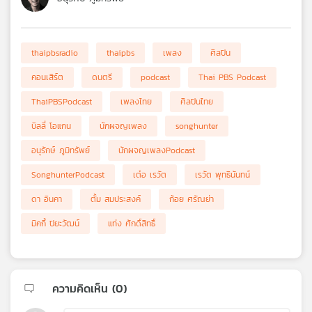
thaipbsradio
thaipbs
เพลง
ศิลปิน
คอนเสิร์ต
ดนตรี
podcast
Thai PBS Podcast
ThaiPBSPodcast
เพลงไทย
ศิลปินไทย
บิลลี่ โอแกน
นักผจญเพลง
songhunter
อนุรักษ์ ภูมิทรัพย์
นักผจญเพลงPodcast
SonghunterPodcast
เต๋อ เรวัต
เรวัต พุทธินันทน์
ดา อินคา
ตั้ม สมประสงค์
ก้อย ศรัณย่า
มิคกี้ ปิยะวัฒน์
แท่ง ศักดิ์สิทธิ์
ความคิดเห็น (
0
)