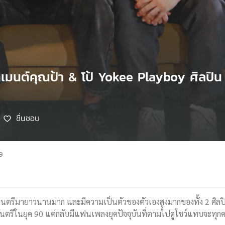
ตเมนต์คุณป้า & โป้ Yokee Playboy ศิลปิ
ชื่นชอบ
9
ตรีมายาวนานมาก และมีความเป็นตัวของตัวเองสูงมากของทั้ง 2 ศิลปิน
นตรีในยุค 90 แต่กลับมีแฟนเพลงยุคปัจจุบันที่ตามไปดูโชว์แทบจะทุกค