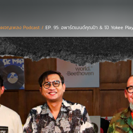
กผจญเพลง Podcast /
EP. 95: อพาร์ตเมนต์คุณป้า & โป้ Yokee Pl