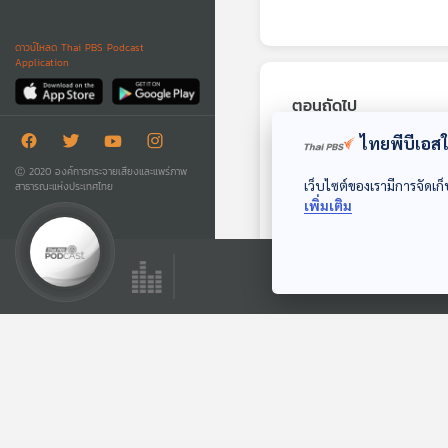
ดาวน์โหลด Thai PBS Podcast
Application
ตอนถัดไป
ไทยพีบีเอสใช
Ⓒ 2020 องค์การกระจายเสียงและแพร่ภาพ
เว็บไซต์ของเรามีการจัดเก็
สาธารณะแห่งประเทศไทย
เพิ่มเติม
30:00
EP. 96: จอย T-Skirt
กับการผ่านโรคร้าย
และมิตรภาพจาก
นักผจญเพลง Podcast
KITA 40UP
ตอนที่เกี่ยวข้อง