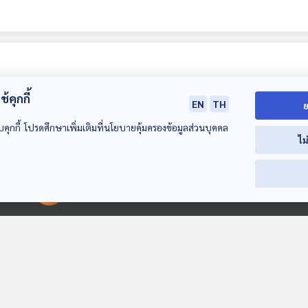
้คุกกี้
EN
TH
ย
บคุกกี้ โปรดศึกษาเพิ่มเติมที่นโยบายคุ้มครองข้อมูลส่วนบุคคล
ไม
30:00
00:00:00
00:00:00
EP. 97: การกลับมา
ของวงร็อกยุค 2000
นักผจญเพลง Podcast