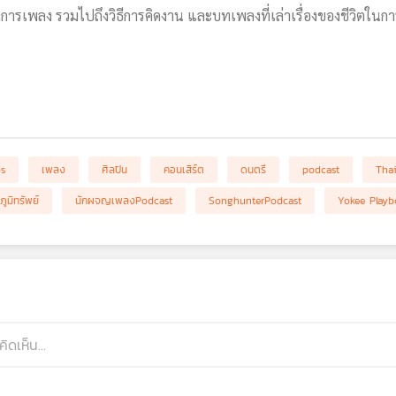
วงการเพลง รวมไปถึงวิธีการคิดงาน และบทเพลงที่เล่าเรื่องของชีวิตใ
bs
เพลง
ศิลปิน
คอนเสิร์ต
ดนตรี
podcast
Tha
ภูมิทรัพย์
นักผจญเพลงPodcast
SonghunterPodcast
Yokee Playb