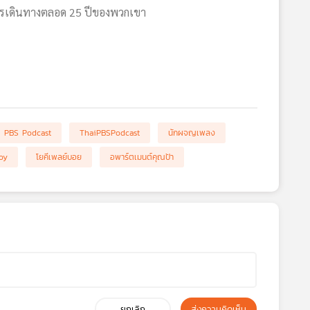
นการเดินทางตลอด 25 ปีของพวกเขา
i PBS Podcast
ThaiPBSPodcast
นักผจญเพลง
oy
โยคีเพลย์บอย
อพาร์ตเมนต์คุณป้า
ยกเลิก
ส่งความคิดเห็น