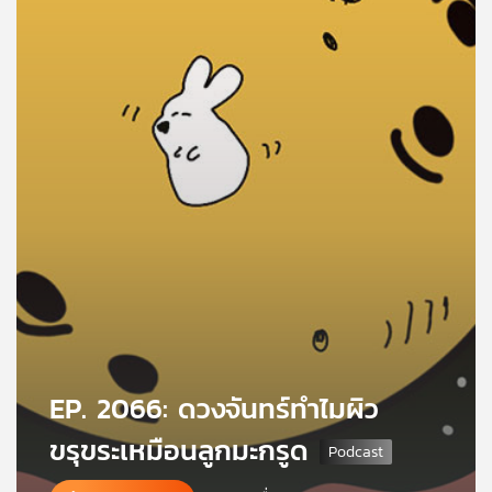
คุณ
เพลง
บทความ
ข่าว
และ
กิจกรรม
เกี่ยว
EP. 2066: ดวงจันทร์ทำไมผิว
กับ
เรา
ขรุขระเหมือนลูกมะกรูด