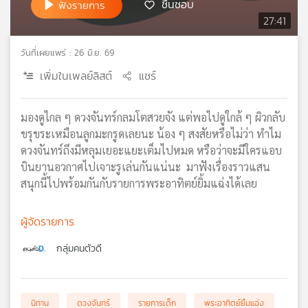
ชื่นชอบ
ฟังรายการ
เครือ
27:41
ข่าย
วิทยุ
วันที่เผยแพร่ : 26 มิ.ย. 69
ไทย
เพิ่มในเพลย์ลิสต์
แชร์
พี
บี
เอส
มองดูไกล ๆ ดวงจันทร์กลมโตสวยจัง แต่พอไปดูใกล้ ๆ ผิวกลับ
ขรุขระเหมือนลูกมะกรูดเลยนะ น้อง ๆ สงสัยหรือไม่ว่า ทำไม
ดวงจันทร์ถึงมีหลุมเยอะแยะเต็มไปหมด หรือว่าจะมีใครแอบ
แผนที่
บินยานอวกาศไปเจาะรูเล่นกันแน่นะ มาฟังเรื่องราวแสน
วิทยุ
สนุกนี้ไปพร้อมกันกับรายการพระอาทิตย์ยิ้มแฉ่งได้เลย
เครือ
ข่าย
ผู้จัดรายการ
กลุ่มคนตัวดี
นิทาน
ดวงจันทร์
รายการเด็ก
พระอาทิตย์ยิ้มแฉ่ง