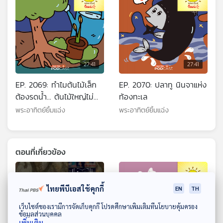
27:41
27:41
EP. 2069: ทำไมต้นไม้เล็ก
EP. 2070: ปลาทู นินจาแห่ง
ต้องรดน้ำ... ต้นไม้ใหญ่ไม่
ท้องทะเล
ต้องล่ะ
พระอาทิตย์ยิ้มแฉ่ง
พระอาทิตย์ยิ้มแฉ่ง
ตอนที่เกี่ยวข้อง
ไทยพีบีเอสใช้คุกกี้
EN
TH
ดาวน์โหลด Thai PBS Podcast Application
เว็บไซต์ของเรามีการจัดเก็บคุกกี้ โปรดศึกษาเพิ่มเติมที่นโยบายคุ้มครอง
ข้อมูลส่วนบุคคล
เพิ่มเติม