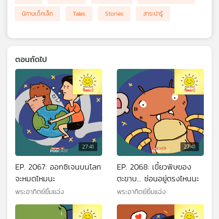
นิทานเด็กเล็ก
Tales
Stories
สาระน่ารู้
ตอนถัดไป
27:41
27:41
EP. 2067: ออกซิเจนบนโลก
EP. 2068: เขี้ยวพิษของ
จะหมดไหมนะ
ตะขาบ... ซ่อนอยู่ตรงไหนนะ
พระอาทิตย์ยิ้มแฉ่ง
พระอาทิตย์ยิ้มแฉ่ง