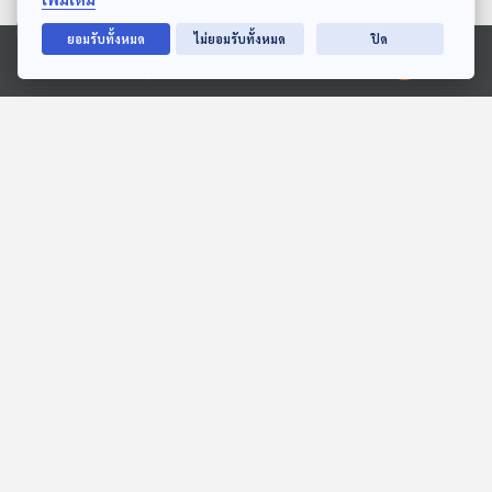
27:41
27:41
ยอมรับทั้งหมด
ไม่ยอมรับทั้งหมด
ปิด
Ⓒ 2020 องค์การกระจายเสียงและแพร่ภาพสาธารณะแห่งประเทศไทย
EP. 3: ล่องไพร ทางช้าง
EP. 1959: ลูกชิ้นปลามีปลา
เผือก
ตัวไหนซ่อนอยู่นะ
ห้องสมุดหลังไมค์
พระอาทิตย์ยิ้มแฉ่ง
27:41
27:41
EP. 1957: ความลับของมือ
EP. 128: ธิณพัฒน์ รัศมี
เหี่ยวตอนแช่น้ำคืออะไรกันนะ
ไพศาล | รอบ 10.00 | วัน
เด็ก 2569
พระอาทิตย์ยิ้มแฉ่ง
Podcaster ตัวน้อย