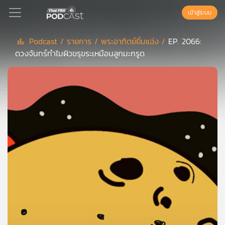
เข้าสู่ระบบ
Podcast /
รายการ /
พระอาทิตย์ยิ้มแฉ่ง /
EP. 2066:
ดวงจันทร์ทำไมผิวขรุขระเหมือนลูกมะกรูด
Podcast
เพล
ย์
ลิ
สต์
แนะนำ
เพล
ย์
ลิ
สต์
ของ