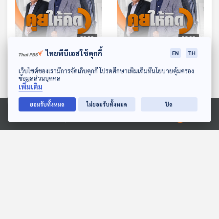
59:28
59:28
ไทยพีบีเอสใช้คุกกี้
EN
TH
EP. 213: การเมืองไทยกับผู้
EP. 214: อภิปรายฯ กี่วัน
มีบทบาทนอกรัฐสภา | ทำไม
มีชื่อทักษิณหรือไม่ | ปรับ
ดาวน์โหลด Thai PBS Podcast Application
เว็บไซต์ของเรามีการจัดเก็บคุกกี้ โปรดศึกษาเพิ่มเติมที่นโยบายคุ้มครอง
ข้อมูลส่วนบุคคล
DSI รับคดีฮั้ว สว. | อภิปราย
ครม. กับดักอะไรรออยู่ |
คุยให้คิด
คุยให้คิด
เพิ่มเติม
วันเดียวจริงหรือ
แจกเงินหมื่นเฟส 3
ยอมรับทั้งหมด
ไม่ยอมรับทั้งหมด
ปิด
Ⓒ 2020 องค์การกระจายเสียงและแพร่ภาพสาธารณะแห่งประเทศไทย
ตอนที่เกี่ยวข้อง
59:28
59:28