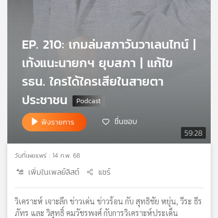
เครือ
ข่าย
วิทยุ
EP. 210: เกมล่มสภาวันวาเลนไทน์ |
ไทย
พี
เท้งแนะนายกฯ ยุบสภา | แก้ไข
บี
เอส
รธน. ใครได้ใครเสียในสายตา
ประชาชน
แผนที่
ชื่นชอบ
ฟังรายการ
วิทยุ
59:28
เครือ
ข่าย
วันที่เผยแพร่ : 14 ก.พ. 68
เพิ่มในเพลย์ลิสต์
แชร์
วิเคราะห์ เจาะลึก ข่าวเด่น ข่าวร้อน กับ สุทธิชัย หยุ่น, วีระ ธีร
ภัทร และ วิสุทธิ์ คมวัชรพงศ์ กับการวิเคราะห์ประเด็น