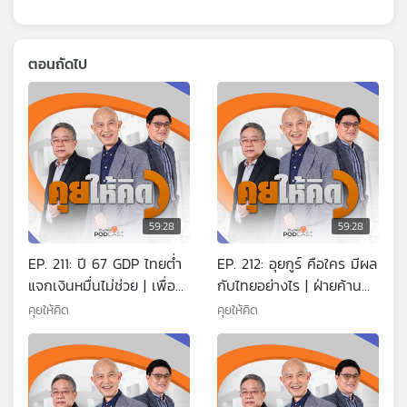
ตอนถัดไป
59:28
59:28
EP. 211: ปี 67 GDP ไทยต่ำ
EP. 212: อุยกูร์ คือใคร มีผล
แจกเงินหมื่นไม่ช่วย | เพื่อ
กับไทยอย่างไร | ฝ่ายค้าน
ไทยซัดกันเหตุราคาข้าวตก |
พุ่งเป้านายกฯ คนเดียว |
คุยให้คิด
คุยให้คิด
3ชาติร่วมแก้แก๊งคอล
ฮั้ว สว. เป็นคดีพิเศษหรือไม่
เซนเตอร์