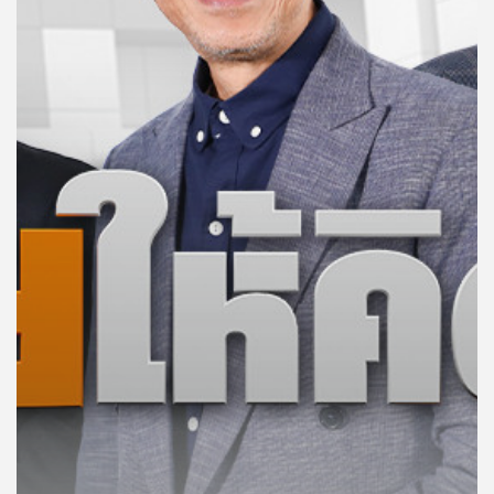
คุณ
เพลง
บทความ
ข่าว
และ
กิจกรรม
เกี่ยว
กับ
เรา