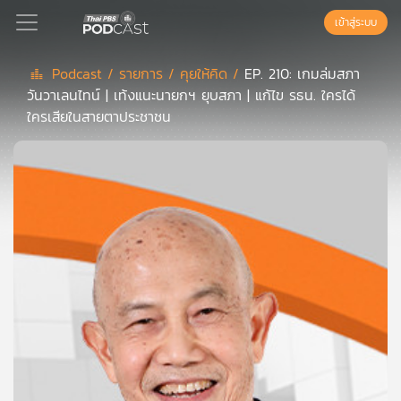
เข้าสู่ระบบ
Podcast /
รายการ /
คุยให้คิด /
EP. 210: เกมล่มสภา
วันวาเลนไทน์ | เท้งแนะนายกฯ ยุบสภา | แก้ไข รธน. ใครได้
Podcast
ใครเสียในสายตาประชาชน
เพล
ย์
ลิ
สต์
แนะนำ
เพล
ย์
ลิ
สต์
ของ