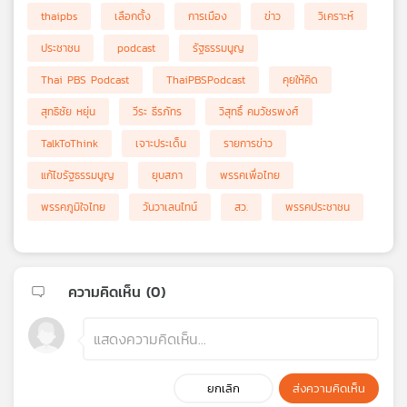
thaipbs
เลือกตั้ง
การเมือง
ข่าว
วิเคราะห์
ประชาชน
podcast
รัฐธรรมนูญ
Thai PBS Podcast
ThaiPBSPodcast
คุยให้คิด
สุทธิชัย หยุ่น
วีระ ธีรภัทร
วิสุทธิ์ คมวัชรพงศ์
TalkToThink
เจาะประเด็น
รายการข่าว
แก้ไขรัฐธรรมนูญ
ยุบสภา
พรรคเพื่อไทย
พรรคภูมิใจไทย
วันวาเลนไทน์
สว.
พรรคประชาชน
ความคิดเห็น (
0
)
ยกเลิก
ส่งความคิดเห็น