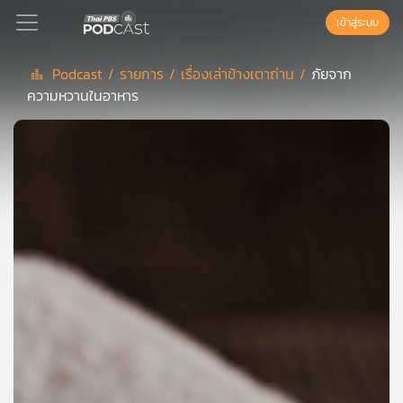
เข้าสู่ระบบ
Podcast /
รายการ /
เรื่องเล่าข้างเตาถ่าน /
ภัยจาก
ความหวานในอาหาร
Podcast
เพล
ย์
ลิ
สต์
แนะนำ
เพล
ย์
ลิ
สต์
ของ