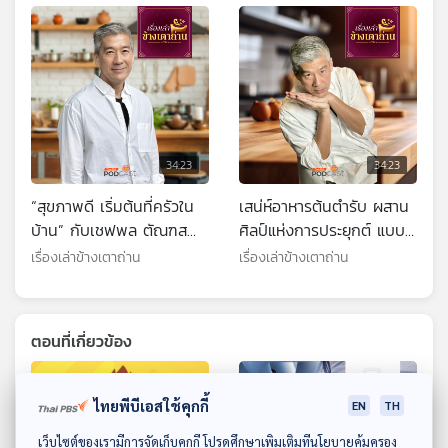
34:23
34:23
“สุขภาพดี เริ่มต้นที่ครัวใน
เสน่ห์อาหารต้นตำรับ ผสาน
บ้าน” กับเชฟพล ตัณฑส
ศิลป์แห่งการประยุกต์ แบบ
เถียร
เชฟพล ตัณฑเสถียร
เรื่องเล่าข้างเตาถ่าน
เรื่องเล่าข้างเตาถ่าน
ตอนที่เกี่ยวข้อง
ไทยพีบีเอสใช้คุกกี้
EN
TH
ดาวน์โหลด Thai PBS Podcast Application
เว็บไซต์ของเรามีการจัดเก็บคุกกี้ โปรดศึกษาเพิ่มเติมที่นโยบายคุ้มครอง