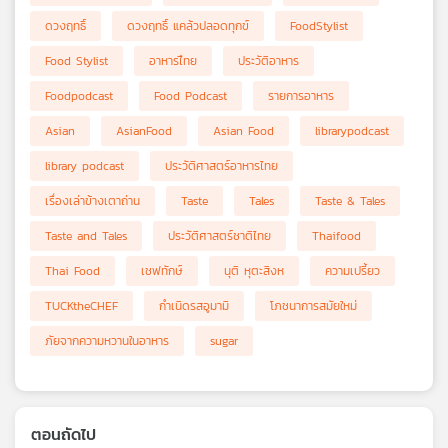
ดวงฤทธิ์
ดวงฤทธิ์ แคล้วปลอดทุกข์
FoodStylist
Food Stylist
อาหารไืทย
ประวัติอาหาร
Foodpodcast
Food Podcast
รายการอาหาร
Asian
AsianFood
Asian Food
librarypodcast
library podcast
ประวัติศาสตร์อาหารไทย
เรื่องเล่าข้างเตาถ่าน
Taste
Tales
Taste & Tales
Taste and Tales
ประวัติศาสตร์ชาติไทย
Thaifood
Thai Food
เชฟทักษ์
นุติ หุตะสิงห
ความเปรี้ยว
TUCKtheCHEF
กำเนิดรสอูมามิ
โภชนาการสมัยใหม่
ภัยจากความหวานในอาหาร
sugar
ตอนถัดไป