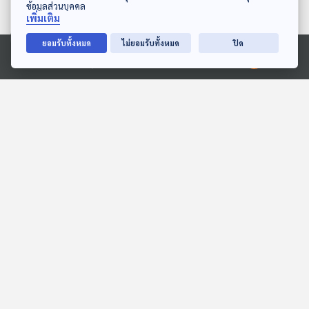
ข้อมูลส่วนบุคคล
เพิ่มเติม
ยอมรับทั้งหมด
ไม่ยอมรับทั้งหมด
ปิด
34:23
34:23
Ⓒ 2020 องค์การกระจายเสียงและแพร่ภาพสาธารณะแห่งประเทศไทย
EP. 196: อาภาภร หอมพวง
EP. 1171: อายุ 30 ปีขึ้นไป
พู่ | รอบ 14.00 | วันเด็ก
ออกกำลังกายแบบไหนไม่
2569
ทำลายกระดูก ข้อต่อ และ
Podcaster ตัวน้อย
โรงหมอ
กล้ามเนื้อ
34:23
34:23
EP. 1234: เสี่ยงที่ไม่ควร
EP. 239: อนุทิน นายกฯ คน
เสี่ยงจากบุหรี่ ที่มีผลต่อแม่
ที่ 32 | ทักษิณจะกลับมาฟัง
และเด็กในครรภ์
คำตัดสินหรือไม่ | เพื่อไทย
โรงหมอ
คุยให้คิด