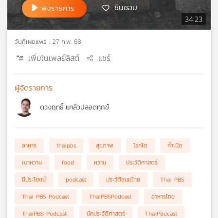
ชื่นชอบ
ฟังรายการ
เครือ
34:23
ข่าย
วิทยุ
วันที่เผยแพร่ : 27 ก.พ. 68
ไทย
พี
เพิ่มในเพลย์ลิสต์
แชร์
บี
เอส
ผู้จัดรายการ
ดวงฤทธิ์ แคล้วปลอดทุกข์
แผนที่
วิทยุ
เครือ
ข่าย
อาหาร
thaipbs
สุขภาพ
โรคไต
กำเนิด
เบาหวาน
food
หวาน
ประวัติศาสตร์
มีประโยชน์
podcast
ประวัติขนมไทย
Thai PBS
Thai PBS Podcast
ThaiPBSPodcast
อาหารไทย
ThaiPBS Podcast
นักประวัติศาสตร์
ThaiPodcast