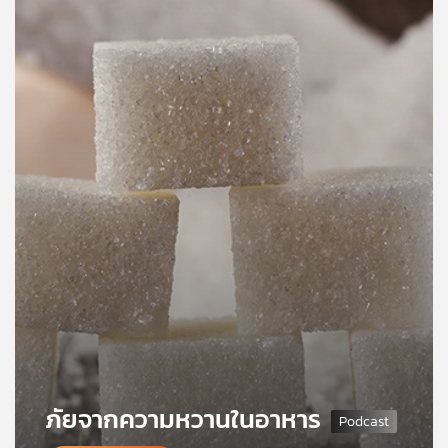
คุณ
เพลง
บทความ
ข่าว
และ
กิจกรรม
เกี่ยว
กับ
เรา
ภัยจากความหวานในอาหาร