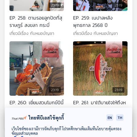
23:19
23:19
EP. 258: ตามรอยลูกปัดที่สุ
EP. 259: เนปาลหลัง
ราษฎร์ สงขลา กระบี่
พุทธกาล 2568 ปี
เที่ยวมีเรื่อง กับหมอบัญชา
เที่ยวมีเรื่อง กับหมอบัญชา
23:19
23:19
EP. 260: เยี่ยมสวนโมกข์ปีนี้
EP. 261: มาใต้บายใจให้ถึงห
มีคำถามว่ามีพระไว้ทำไม
วัน
ไทยพีบีเอสใช้คุกกี้
เที่ยวมีเรื่อง กับหมอบัญชา
เที่ยวมีเรื่อง กับหมอบัญชา
EN
TH
ดาวน์โหลด Thai PBS Podcast Application
เว็บไซต์ของเรามีการจัดเก็บคุกกี้ โปรดศึกษาเพิ่มเติมที่นโยบายคุ้มครอง
ข้อมูลส่วนบุคคล