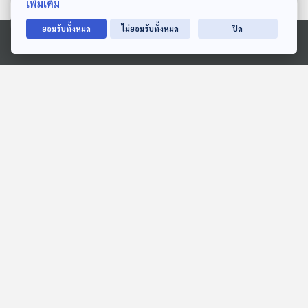
เพิ่มเติม
ตอนที่เกี่ยวข้อง
ยอมรับทั้งหมด
ไม่ยอมรับทั้งหมด
ปิด
Ⓒ 2020 องค์การกระจายเสียงและแพร่ภาพสาธารณะแห่งประเทศไทย
23:19
23:19
EP. 15: กบฏไอโอเนีย
EP. 765: ตอนนี้นักท่อง
เที่ยวต่างชาติ ล้นประเทศ
กาลเวลาโคจร เปิดตำนานปริศนา
ญี่ปุ่นแล้วจริงหรือ ?
เศรษฐกิจติดบ้าน