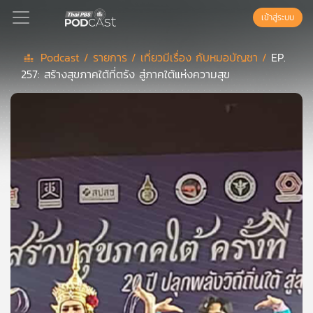
เข้าสู่ระบบ
Podcast /
รายการ /
เที่ยวมีเรื่อง กับหมอบัญชา /
EP.
257: สร้างสุขภาคใต้ที่ตรัง สู่ภาคใต้แห่งความสุข
Podcast
เพล
ย์
ลิ
สต์
แนะนำ
เพล
ย์
ลิ
สต์
ของ