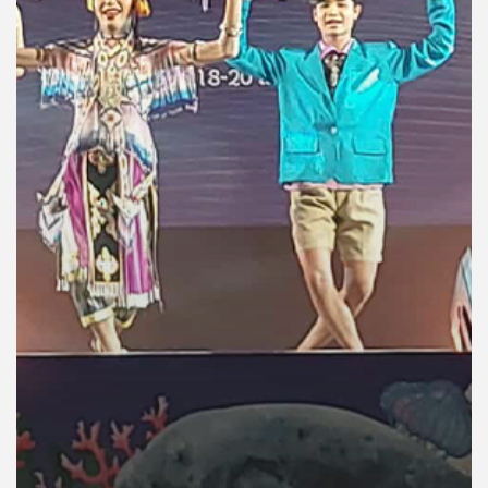
คุณ
เพลง
บทความ
ข่าว
และ
กิจกรรม
เกี่ยว
กับ
เรา