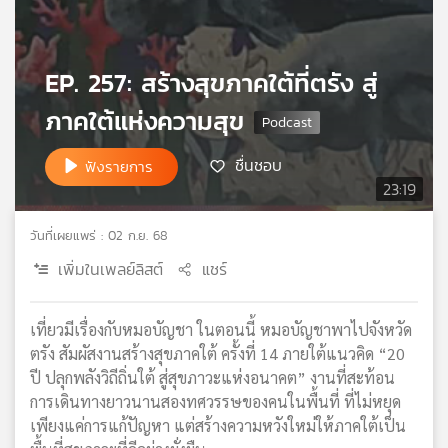
เครือ
ข่าย
วิทยุ
EP. 257: สร้างสุขภาคใต้ที่ตรัง สู่
ไทย
พี
ภาคใต้แห่งความสุข
บี
เอส
ชื่นชอบ
ฟังรายการ
23:19
แผนที่
วันที่เผยแพร่ : 02 ก.ย. 68
วิทยุ
เพิ่มในเพลย์ลิสต์
แชร์
เครือ
ข่าย
เที่ยวมีเรื่องกับหมอบัญชา ในตอนนี้ หมอบัญชาพาไปจังหวัด
ตรัง สัมผัสงานสร้างสุขภาคใต้ ครั้งที่ 14 ภายใต้แนวคิด “20
ปี ปลุกพลังวิถีถิ่นใต้ สู่สุขภาวะแห่งอนาคต” งานที่สะท้อน
การเดินทางยาวนานสองทศวรรษของคนในพื้นที่ ที่ไม่หยุด
เพียงแค่การแก้ปัญหา แต่สร้างความหวังใหม่ให้ภาคใต้เป็น