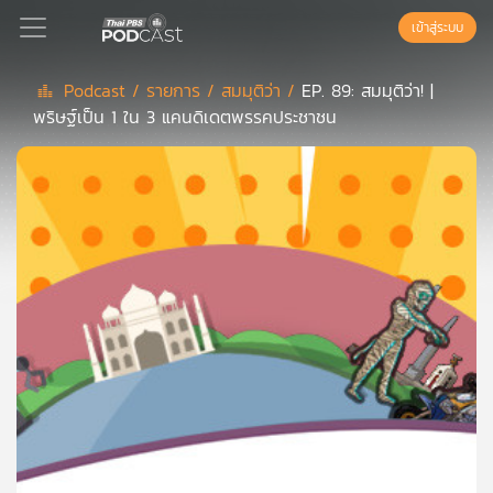
เข้าสู่ระบบ
Podcast /
รายการ /
สมมุติว่า /
EP. 89: สมมุติว่า! |
พริษฐ์เป็น 1 ใน 3 แคนดิเดตพรรคประชาชน
Podcast
เพล
ย์
ลิ
สต์
แนะนำ
เพล
ย์
ลิ
สต์
ของ