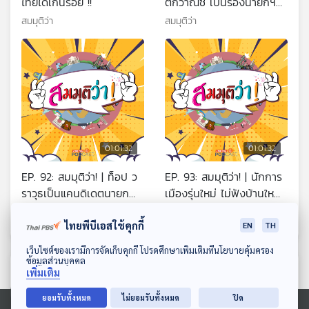
ไทยได้เกินร้อย !!
ติกวาณิช เป็นรองนายกฯ
เศรษฐกิจ
สมมุติว่า
สมมุติว่า
01:01:32
01:01:32
EP. 92: สมมุติว่า! | ท็อป ว
EP. 93: สมมุติว่า! | นักการ
ราวุธเป็นแคนดิเดตนายก
เมืองรุ่นใหม่ ไม่ฟังบ้านใหญ่
เพื่อไทยคู่ณัฐพงศ์ คุณากร
!!
สมมุติว่า
สมมุติว่า
วงศ์ !
ไทยพีบีเอสใช้คุกกี้
EN
TH
ดาวน์โหลด Thai PBS Podcast Application
เว็บไซต์ของเรามีการจัดเก็บคุกกี้ โปรดศึกษาเพิ่มเติมที่นโยบายคุ้มครอง
ข้อมูลส่วนบุคคล
ตอนที่เกี่ยวข้อง
เพิ่มเติม
ยอมรับทั้งหมด
ไม่ยอมรับทั้งหมด
ปิด