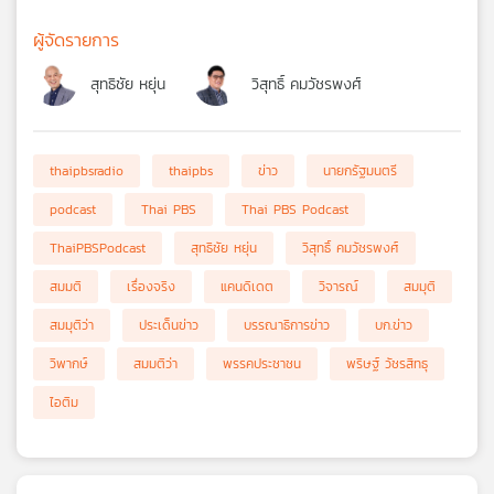
ผู้จัดรายการ
สุทธิชัย หยุ่น
วิสุทธิ์ คมวัชรพงศ์
thaipbsradio
thaipbs
ข่าว
นายกรัฐมนตรี
podcast
Thai PBS
Thai PBS Podcast
ThaiPBSPodcast
สุทธิชัย หยุ่น
วิสุทธิ์ คมวัชรพงศ์
สมมติ
เรื่องจริง
แคนดิเดต
วิจารณ์
สมมุติ
สมมุติว่า
ประเด็นข่าว
บรรณาธิการข่าว
บก.ข่าว
วิพากษ์
สมมติว่า
พรรคประชาชน
พริษฐ์ วัชรสิทธุ
ไอติม