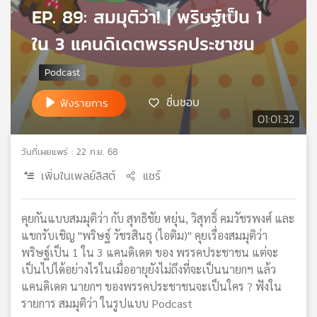
EP. 89: สมมุติว่า! | พริษฐ์เป็น 1
เครือ
ข่าย
ใน 3 แคนดิเดตพรรคประชาชน
วิทยุ
ไทย
พี
บี
ชื่นชอบ
ฟังรายการ
เอส
01:01:32
วันที่เผยแพร่ : 22 ก.ย. 68
แผนที่
เพิ่มในเพลย์ลิสต์
แชร์
วิทยุ
เครือ
ข่าย
คุยกันแบบสมมุติว่า กับ สุทธิชัย หยุ่น, วิสุทธิ์ คมวัชรพงศ์ และ
แขกรับเชิญ "พริษฐ์ วัชรสินธุ (ไอติม)" คุยเรื่องสมมุติว่า
พริษฐ์เป็น 1 ใน 3 แคนดิเดต ของ พรรคประชาชน แต่จะ
เป็นไปได้อย่างไรในเมื่ออายุยังไม่ถึงที่จะเป็นนายกฯ แล้ว
แคนดิเดต นายกฯ ของพรรคประชาชนจะเป็นใคร ? ฟังใน
รายการ สมมุติว่า ในรูปแบบ Podcast