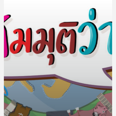
คุณ
เพลง
บทความ
ข่าว
และ
กิจกรรม
เกี่ยว
กับ
เรา