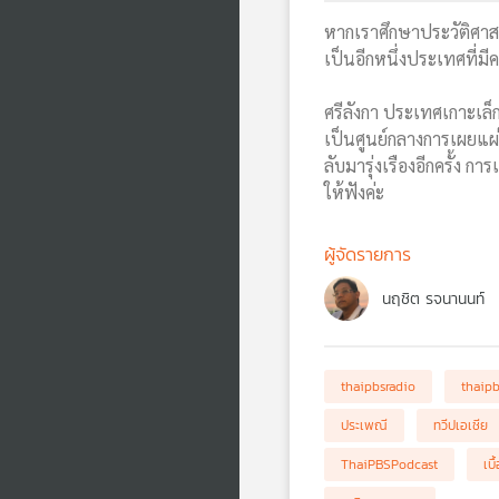
หากเราศึกษาประวัติศาส
เป็นอีกหนึ่งประเทศที่มีค
ศรีลังกา ประเทศเกาะเล็
เป็นศูนย์กลางการเผยแผ่ไ
ลับมารุ่งเรืองอีกครั้ง 
ให้ฟังค่ะ
ผู้จัดรายการ
นฤชิต รจนานนท์
thaipbsradio
thaip
ประเพณี
ทวีปเอเชีย
ThaiPBSPodcast
เบื