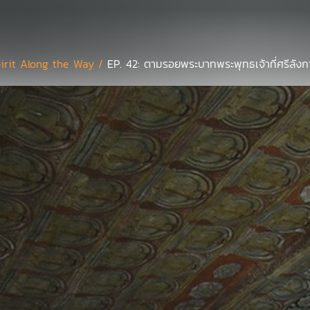
irit Along the Way /
EP. 42: ตามรอยพระบาทพระพุทธเจ้าที่ศรีลังกา จ