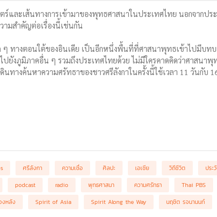
ตร์และเส้นทางการเข้ามาของพุทธศาสนาในประเทศไทย นอกจากประเทศอิ
วามสำคัญต่อเรื่องนี้เช่นกัน
ก ๆ ทางตอนใต้ของอินเดีย เป็นอีกหนึ่งพื้นที่ที่ศาสนาพุทธเข้าไปมีบ
ปยังภูมิภาคอื่น ๆ รวมถึงประเทศไทยด้วย ไม่มีใครคาดคิดว่าศาสนาพุทธในท
การเดินทางค้นหาความศรัทธาของชาวศรีลังกาในครั้งนี้ใช้เวลา 11 วันกับ 
bs
ศรีลังกา
ความเชื่อ
ศิลปะ
เอเชีย
วิถีชีวิต
ประว
podcast
radio
พุทธศาสนา
ความศรัทธา
Thai PBS
้องหลัง
Spirit of Asia
Spirit Along the Way
นฤชิต รจนานนท์