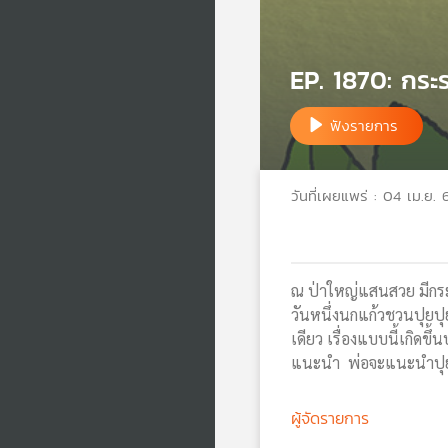
EP. 1870: กร
ฟังรายการ
วันที่เผยแพร่ : 04 เม.ย. 
ณ ป่าใหญ่แสนสวย มีกระรอ
วันหนึ่งนกแก้วชวนปุยปุ
เดียว เรื่องแบบนี้เกิดข
แนะนำ พ่อจะแนะนำปุยปุย
ผู้จัดรายการ