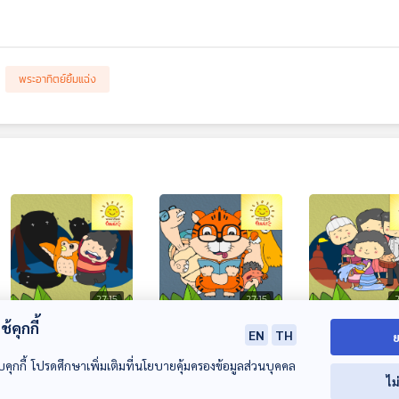
พระอาทิตย์ยิ้มแฉ่ง
27:15
27:15
2
้คุกกี้
EP. 1872: เด็กชายก
EP. 1873: เสือน้อย
EP. 1874: จันทร์
EN
TH
ย
ล้า
ตั้งใจ
กับวันแสนสุข
บคุกกี้ โปรดศึกษาเพิ่มเติมที่นโยบายคุ้มครองข้อมูลส่วนบุคคล
พระอาทิตย์ยิ้มแฉ่ง
พระอาทิตย์ยิ้มแฉ่ง
พระอาทิตย์ยิ้มแฉ่ง
ไม