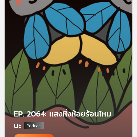
คุณ
เพลง
บทความ
ข่าว
และ
กิจกรรม
เกี่ยว
EP. 2064: แสงหิ่งห้อยร้อนไหม
กับ
เรา
นะ