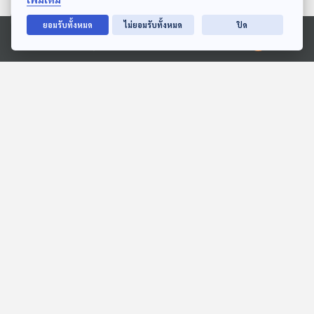
27:48
27:48
ยอมรับทั้งหมด
ไม่ยอมรับทั้งหมด
ปิด
Ⓒ 2020 องค์การกระจายเสียงและแพร่ภาพสาธารณะแห่งประเทศไทย
EP. 2029: อวกาศหอมหรือ
EP. 2015: ลูกโป่งทำจาก
เหม็นนะ
น้ำนมต้นไม้นะ
พระอาทิตย์ยิ้มแฉ่ง
พระอาทิตย์ยิ้มแฉ่ง
27:48
27:48
EP. 1969: ซี่ๆๆ! ทำไมบันได
EP. 1955: กบหายใจด้วย
เลื่อนถึงมีฟัน
ปอดหรือผิวหนังกันแน่นะ
พระอาทิตย์ยิ้มแฉ่ง
พระอาทิตย์ยิ้มแฉ่ง