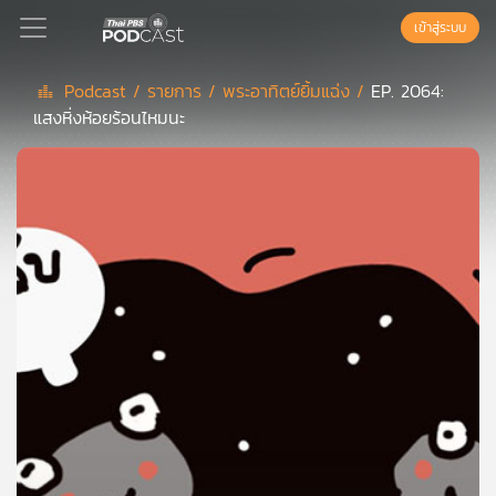
เข้าสู่ระบบ
Podcast /
รายการ /
พระอาทิตย์ยิ้มแฉ่ง /
EP. 2064:
แสงหิ่งห้อยร้อนไหมนะ
Podcast
เพล
ย์
ลิ
สต์
แนะนำ
เพล
ย์
ลิ
สต์
ของ