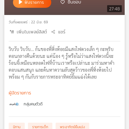
ชื่นชอบ
ฟังรายการ
เครือ
27:48
ข่าย
วิทยุ
วันที่เผยแพร่ : 22 มิ.ย. 69
ไทย
เพิ่มในเพลย์ลิสต์
แชร์
พี
บี
เอส
วิบวับ วิบวับ... ก้นของพี่หิ่งห้อยมีแสงไฟดวงเล็ก ๆ กะพริบ
ตอนกลางคืนด้วยนะ แต่น้อง ๆ รู้หรือไม่ว่าแสงไฟดวงนี้จะ
ร้อนจี๋เหมือนหลอดไฟที่บ้านเราหรือเปล่านะ มาร่วมหาคำ
แผนที่
ตอบแสนสนุก และค้นหาความลับสุดว้าวของพี่หิ่งห้อยไป
วิทยุ
พร้อม ๆ กันกับรายการพระอาทิตย์ยิ้มแฉ่งได้เลย
เครือ
ข่าย
ผู้จัดรายการ
กลุ่มคนตัวดี
นิทาน
รายการเด็ก
พระอาทิตย์ยิ้มแฉ่ง