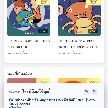
27:48
27:48
EP. 2067: ออกซิเจนบนโลก
EP. 2068: เขี้ยวพิษของ
จะหมดไหมนะ
ตะขาบ... ซ่อนอยู่ตรงไหนนะ
พระอาทิตย์ยิ้มแฉ่ง
พระอาทิตย์ยิ้มแฉ่ง
ตอนที่เกี่ยวข้อง
ไทยพีบีเอสใช้คุกกี้
EN
TH
ดาวน์โหลด Thai PBS Podcast Application
เว็บไซต์ของเรามีการจัดเก็บคุกกี้ โปรดศึกษาเพิ่มเติมที่นโยบายคุ้มครอง
ข้อมูลส่วนบุคคล
เพิ่มเติม