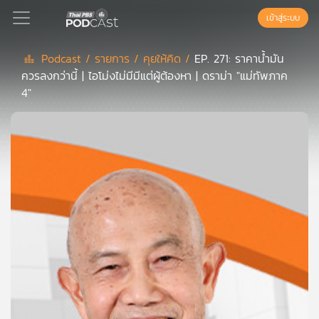
เข้าสู่ระบบ
Podcast /
รายการ /
คุยให้คิด /
EP. 271: ราคาน้ำมัน
ควรลงกว่านี้ | ไอโม่งไม่มีมีแต่ผู้ต้องหา | ดราม่า "แม่ทัพภาค
Podcast
4"
เพล
ย์
ลิ
สต์
แนะนำ
เพล
ย์
ลิ
สต์
ของ