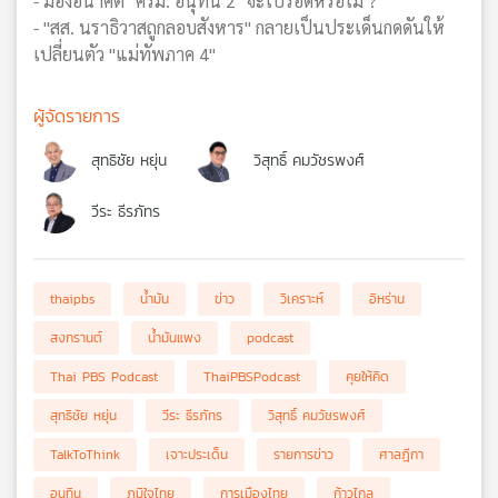
- มองอนาคต "ครม. อนุทิน 2" จะไปรอดหรือไม่ ?
- "สส. นราธิวาสถูกลอบสังหาร" กลายเป็นประเด็นกดดันให้
เปลี่ยนตัว "แม่ทัพภาค 4"
ผู้จัดรายการ
สุทธิชัย หยุ่น
วิสุทธิ์ คมวัชรพงศ์
วีระ ธีรภัทร
thaipbs
น้ำมัน
ข่าว
วิเคราะห์
อิหร่าน
สงกรานต์
น้ำมันแพง
podcast
Thai PBS Podcast
ThaiPBSPodcast
คุยให้คิด
สุทธิชัย หยุ่น
วีระ ธีรภัทร
วิสุทธิ์ คมวัชรพงศ์
TalkToThink
เจาะประเด็น
รายการข่าว
ศาลฎีกา
อนุทิน
ภูมิใจไทย
การเมืองไทย
ก้าวไกล