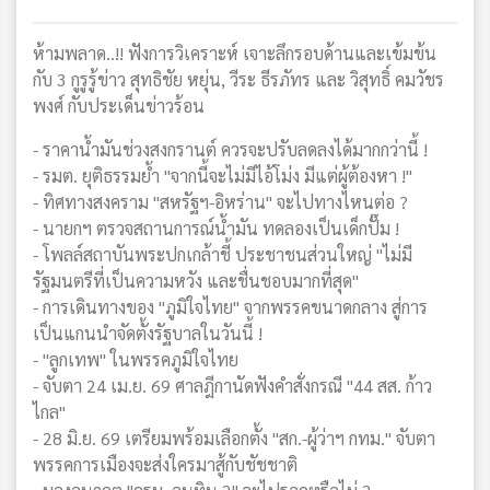
ห้ามพลาด..!! ฟังการวิเคราะห์ เจาะลึกรอบด้านและเข้มข้น
กับ 3 กูรูรู้ข่าว สุทธิชัย หยุ่น, วีระ ธีรภัทร และ วิสุทธิ์ คมวัชร
พงศ์ กับประเด็นข่าวร้อน
- ราคาน้ำมันช่วงสงกรานต์ ควรจะปรับลดลงได้มากกว่านี้ !
- รมต. ยุติธรรมย้ำ "จากนี้จะไม่มีไอ้โม่ง มีแต่ผู้ต้องหา !"
- ทิศทางสงคราม "สหรัฐฯ-อิหร่าน" จะไปทางไหนต่อ ?
- นายกฯ ตรวจสถานการณ์น้ำมัน ทดลองเป็นเด็กปั๊ม !
- โพลล์สถาบันพระปกเกล้าชี้ ประชาชนส่วนใหญ่ "ไม่มี
รัฐมนตรีที่เป็นความหวัง และชื่นชอบมากที่สุด"
- การเดินทางของ "ภูมิใจไทย" จากพรรคขนาดกลาง สู่การ
เป็นแกนนำจัดตั้งรัฐบาลในวันนี้ !
- "ลูกเทพ" ในพรรคภูมิใจไทย
- จับตา 24 เม.ย. 69 ศาลฎีกานัดฟังคำสั่งกรณี "44 สส. ก้าว
ไกล"
- 28 มิ.ย. 69 เตรียมพร้อมเลือกตั้ง "สก.-ผู้ว่าฯ กทม." จับตา
พรรคการเมืองจะส่งใครมาสู้กับชัชชาติ