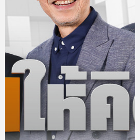
คุณ
เพลง
บทความ
ข่าว
และ
กิจกรรม
เกี่ยว
กับ
เรา