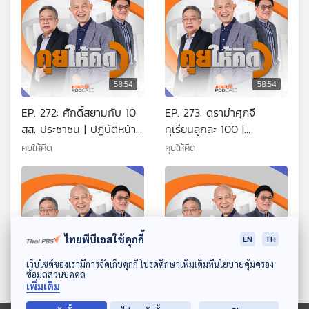
58:54
58:54
EP. 272: ศักดิ์สยามกับ 10
EP. 273: ดราม่าศุภจี
สส. ประชาชน | ปฏิบัติหน้าที่
ทุเรียนลูกละ 100 |
แบบมีเงื่อนไข | ขยายเพดาน
โครงสร้างค่าไฟฟ้าใหม่ใคร
คุยให้คิด
คุยให้คิด
หนี้สาธารณะ
ได้ใครเสีย | ดราม่าอธิบดี
กรมฝนหลวงลาออก
ไทยพีบีเอสใช้คุกกี้
EN
TH
ดาวน์โหลด Thai PBS Podcast Application
เว็บไซต์ของเรามีการจัดเก็บคุกกี้ โปรดศึกษาเพิ่มเติมที่นโยบายคุ้มครอง
ข้อมูลส่วนบุคคล
58:54
58:54
เพิ่มเติม
EP. 274: แลนด์บริดจ์ ไทย
EP. 276: พ.ร.ก. กู้เงิน เอา