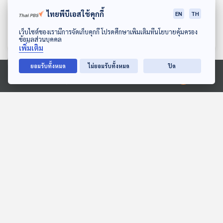
EP. 73: ย้อนปรากฏการณ์
EP. 74: มุมมองชีวิตที่ถูก
ไทยพีบีเอสใช้คุกกี้
EN
TH
ความดังของ ดัง พันกร
เล่าผ่านปลายปากกา กบ
Big Ass
นักผจญเพลง Podcast
นักผจญเพลง Podcast
ดาวน์โหลด Thai PBS Podcast Application
เว็บไซต์ของเรามีการจัดเก็บคุกกี้ โปรดศึกษาเพิ่มเติมที่นโยบายคุ้มครอง
ข้อมูลส่วนบุคคล
เพิ่มเติม
ยอมรับทั้งหมด
ไม่ยอมรับทั้งหมด
ปิด
ตอนที่เกี่ยวข้อง
Ⓒ 2020 องค์การกระจายเสียงและแพร่ภาพสาธารณะแห่งประเทศไทย
30:00
30:00
EP. 62: เรื่องที่ต้อง Fight
EP. 17: ไทย - กัมพูชา
ของ Season Five
ตึงเครียด "ปะทะรอบใหม่"
จับตา "Endgame" คืออะไร
นักผจญเพลง Podcast
ตอบโจทย์
?