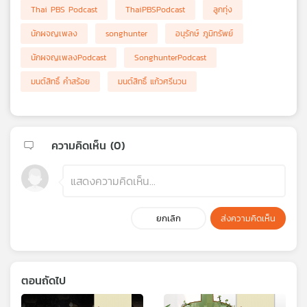
Thai PBS Podcast
ThaiPBSPodcast
ลูกทุ่ง
นักผจญเพลง
songhunter
อนุรักษ์ ภูมิทรัพย์
นักผจญเพลงPodcast
SonghunterPodcast
มนต์สิทธิ์ คำสร้อย
มนต์สิทธิ์ แก้วศรีนวน
ความคิดเห็น (
0
)
ยกเลิก
ส่งความคิดเห็น
ตอนถัดไป