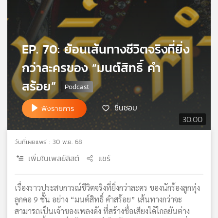
เครือ
ข่าย
วิทยุ
ไทย
EP. 70: ย้อนเส้นทางชีวิตจริงที่ยิ่ง
พี
กว่าละครของ “มนต์สิทธิ์ คำ
บี
เอส
สร้อย”
ชื่นชอบ
ฟังรายการ
แผนที่
30:00
วิทยุ
เครือ
วันที่เผยแพร่ : 30 พ.ย. 68
ข่าย
เพิ่มในเพลย์ลิสต์
แชร์
เรื่องราวประสบการณ์ชีวิตจริงที่ยิ่งกว่าละคร ของนักร้องลูกทุ่ง
ลูกคอ 9 ชั้น อย่าง “มนต์สิทธิ์ คำสร้อย” เส้นทางกว่าจะ
สามารถเป็นเจ้าของเพลงดัง ที่สร้างชื่อเสียงได้ไกลยันต่าง