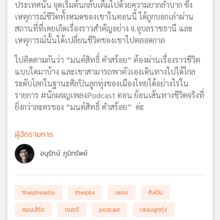
ประเทศนั้น จุดเริ่มต้นกลับเต็มไปด้วยความยากลำบาก ซึ่ง
เหตุการณ์ชีวิตทั้งหมดของเขาในตอนนี้ ได้ถูกบอกเล่าผ่าน
สถานที่ที่เคยเกิดเรื่องราวสำคัญอย่าง จ.อุบลราชธานี และ
เหตุการณ์นั้นได้เปลี่ยนชีวิตของเขาไปตลอดกาล
ไปติดตามกันว่า “มนต์สิทธิ์ คำสร้อย” ต้องผ่านเรื่องราวชีวิต
แบบใดมาบ้าง และเขาสามารถพาตัวเองเดินทางไปได้ไกล
ระดับโลกในฐานะศิลปินลูกทุ่งของเมืองไทยได้อย่างไรใน
รายการ #นักผจญเพลงPodcast ตอน ย้อนเส้นทางชีวิตจริงที่
ยิ่งกว่าละครของ “มนต์สิทธิ์ คำสร้อย” ค่ะ
ผู้จัดรายการ
อนุรักษ์ ภูมิทรัพย์
thaipbsradio
thaipbs
เพลง
ศิลปิน
คอนเสิร์ต
ดนตรี
podcast
เพลงลูกทุ่ง