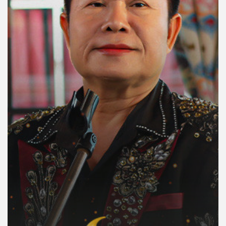
คุณ
เพลง
บทความ
ข่าว
และ
กิจกรรม
เกี่ยว
กับ
เรา