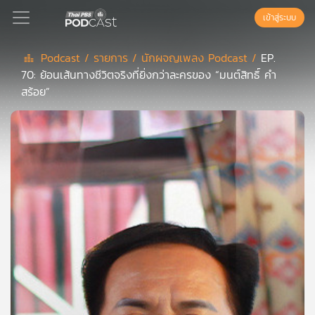
เข้าสู่ระบบ
Podcast /
รายการ /
นักผจญเพลง Podcast /
EP.
70: ย้อนเส้นทางชีวิตจริงที่ยิ่งกว่าละครของ “มนต์สิทธิ์ คำ
Podcast
สร้อย”
เพล
ย์
ลิ
สต์
แนะนำ
เพล
ย์
ลิ
สต์
ของ