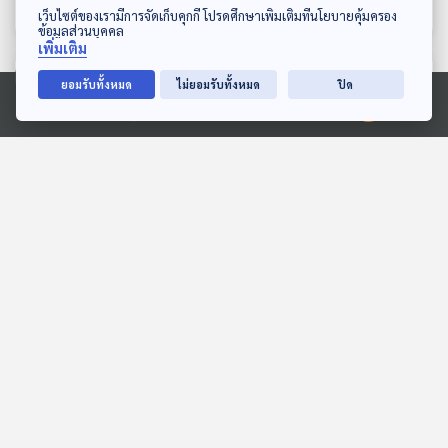
ดาวน์โหลด Thai PBS Podcast Application
เว็บไซต์ของเรามีการจัดเก็บคุกกี้ โปรดศึกษาเพิ่มเติมที่นโยบายคุ้มครอง
ข้อมูลส่วนบุคคล
เพิ่มเติม
ตอนที่เกี่ยวข้อง
ยอมรับทั้งหมด
ไม่ยอมรับทั้งหมด
ปิด
Ⓒ 2020 องค์การกระจายเสียงและแพร่ภาพสาธารณะแห่งประเทศไทย
30:00
30:00
EP. 143: จาก ซานติก้า สู่
EP. 13: จำนวนผู้เสียชีวิต
โรงเบียร์ ทำไม?
แผนฟื้นฟู - เยียวยา มหา
โศกนาฏกรรม "ซ้ำรอยเดิม"
อุทกภัยภาคใต้
ตอบโจทย์
ตอบโจทย์