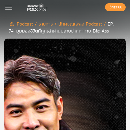
เข้าสู่ระบบ
Podcast /
รายการ /
นักผจญเพลง Podcast /
EP.
74: มุมมองชีวิตที่ถูกเล่าผ่านปลายปากกา กบ Big Ass
Podcast
เพล
ย์
ลิ
สต์
แนะนำ
เพล
ย์
ลิ
สต์
ของ