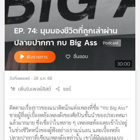
เครือ
ข่าย
วิทยุ
ไทย
EP. 74: มุมมองชีวิตที่ถูกเล่าผ่าน
พี
ปลายปากกา กบ Big Ass
บี
เอส
ชื่นชอบ
ฟังรายการ
30:00
แผนที่
วิทยุ
วันที่เผยแพร่ : 28 ธ.ค. 68
เครือ
เพิ่มในเพลย์ลิสต์
แชร์
ข่าย
ติดตามเรื่องราวของแนวคิดนักแต่งเพลงที่ชื่อ “กบ Big Ass”
ชายผู้ที่อยู่เบื้องหลังเพลงดังของศิลปินชั้นนำของประเทศมา
แล้วมากมาย ซึ่งเชื่อว่าในหลาย ๆ เพลงจะต้องเคยเข้าไปอยู่
ในช่วงชีวิตหนึ่งของผู้ฟังอย่างเราแน่นอน และเบื้องหลัง
ปลายปากกาที่เขียนเพลงดังเหล่านั้น เขาได้มีมุมมองแบบ