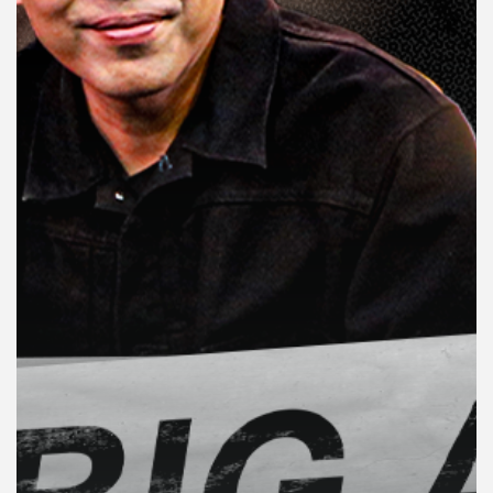
คุณ
เพลง
บทความ
ข่าว
และ
กิจกรรม
เกี่ยว
กับ
เรา