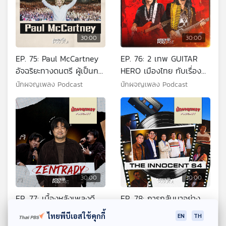
30:00
30:00
EP. 75: Paul McCartney
EP. 76: 2 เทพ GUITAR
อัจฉริยะทางดนตรี ผู้เป็นกระ
HERO เมืองไทย กับเรื่องที่
ดูกสันหลัง The Beatles
คอกีตาร์ต้องรู้
นักผจญเพลง Podcast
นักผจญเพลง Podcast
30:00
30:00
EP. 77: เบื้องหลังเพลงดี
EP. 78: การกลับมาอย่าง
จาก ZENTRADY
LEGEND ของ THE
ไทยพีบีเอสใช้คุกกี้
EN
TH
นามปากกาที่ไม่เคยตกยุค
INNOCENT S4
นักผจญเพลง Podcast
นักผจญเพลง Podcast