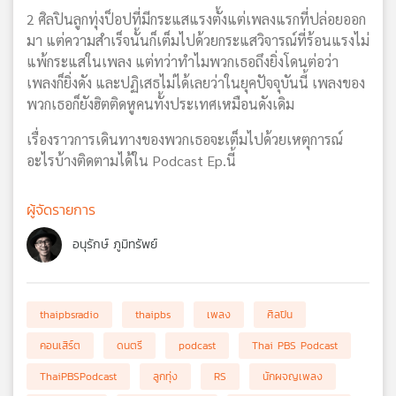
2 ศิลปินลูกทุ่งป็อปที่มีกระแสแรงตั้งแต่เพลงแรกที่ปล่อยออก
มา แต่ความสำเร็จนั้นก็เต็มไปด้วยกระแสวิจารณ์ที่ร้อนแรงไม่
แพ้กระแสในเพลง แต่ทว่าทำไมพวกเธอถึงยิ่งโดนต่อว่า
เพลงก็ยิ่งดัง และปฏิเสธไม่ได้เลยว่าในยุคปัจจุบันนี้ เพลงของ
พวกเธอก็ยังฮิตติดหูคนทั้งประเทศเหมือนดังเดิม
เรื่องราวการเดินทางของพวกเธอจะเต็มไปด้วยเหตุการณ์
อะไรบ้างติดตามได้ใน Podcast Ep.นี้
ผู้จัดรายการ
อนุรักษ์ ภูมิทรัพย์
thaipbsradio
thaipbs
เพลง
ศิลปิน
คอนเสิร์ต
ดนตรี
podcast
Thai PBS Podcast
ThaiPBSPodcast
ลูกทุ่ง
RS
นักผจญเพลง