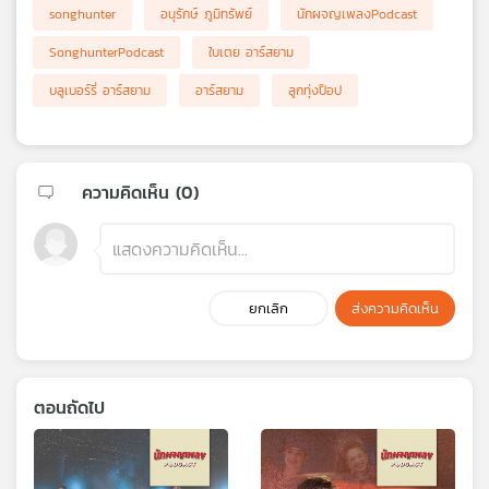
songhunter
อนุรักษ์ ภูมิทรัพย์
นักผจญเพลงPodcast
SonghunterPodcast
ใบเตย อาร์สยาม
บลูเบอร์รี่ อาร์สยาม
อาร์สยาม
ลูกทุ่งป็อป
ความคิดเห็น (
0
)
ยกเลิก
ส่งความคิดเห็น
ตอนถัดไป