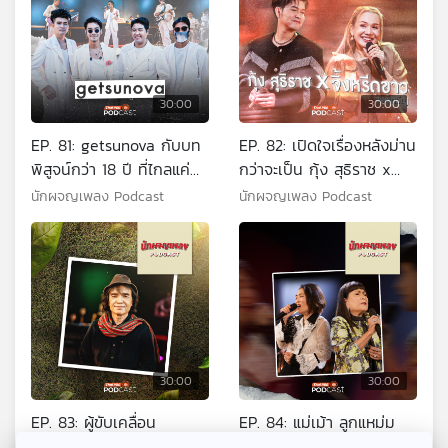
30:00
30:00
EP. 81: getsunova กับบท
EP. 82: เปิดใจเรื่องหลังม่าน
พิสูจน์กว่า 18 ปี ที่ไกลแค่
กว่าจะเป็น กุ้ง สุธิราช x
ไหนก็ไปถึง
จิ้งหรีดขาว วงศ์เทวัญ
นักผจญเพลง Podcast
นักผจญเพลง Podcast
30:00
30:00
EP. 83: ผู้ขับเคลื่อน
EP. 84: แม่เม้า ลูกแหม่ม
วัฒนธรรมเสียงอีสาน ‘ครู
กับเรื่องเล่าหลังไมค์ของ