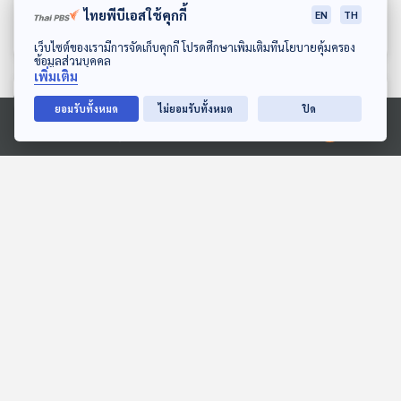
ไทยพีบีเอสใช้คุกกี้
EN
TH
สลา คุณวุฒิ’
ครอบครัวศิลปิน
นักผจญเพลง Podcast
นักผจญเพลง Podcast
ดาวน์โหลด Thai PBS Podcast Application
เว็บไซต์ของเรามีการจัดเก็บคุกกี้ โปรดศึกษาเพิ่มเติมที่นโยบายคุ้มครอง
ข้อมูลส่วนบุคคล
เพิ่มเติม
ตอนที่เกี่ยวข้อง
ยอมรับทั้งหมด
ไม่ยอมรับทั้งหมด
ปิด
Ⓒ 2020 องค์การกระจายเสียงและแพร่ภาพสาธารณะแห่งประเทศไทย
30:00
30:00
EP. 10: เปิดโลกโบราณโลหะ
EP. 745: จับชีพจร
วิทยา กับ รศ.สุรพล นาถะ
สาธารณสุขไทย คนไข้ใกล้
พินธุ (ตอนที่ 1)
วิกฤต
Eureka ท่องโลกวิทยาการ
เศรษฐกิจติดบ้าน