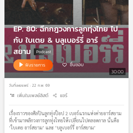
เครือ
ข่าย
วิทยุ
ไทย
EP. 80: ฉีกกฎวงการลูกทุ่งไทย ไป
พี
กับ ใบเตย & บลูเบอร์รี่ อาร์
บี
เอส
สยาม
ชื่นชอบ
ฟังรายการ
แผนที่
30:00
วิทยุ
เครือ
วันที่เผยแพร่ : 22 ก.พ. 69
ข่าย
เพิ่มในเพลย์ลิสต์
แชร์
เรื่องราวของศิลปินลูกทุ่งป็อป 2 เบอร์แรกแห่งค่ายอาร์สยาม
ที่เข้ามาพลิกวงการลูกทุ่งไทยให้เปลี่ยนไปตลอดกาล นั่นคือ
‘ใบเตย อาร์สยาม’ และ ‘บลูเบอร์รี่ อาร์สยาม’