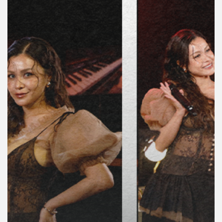
คุณ
เพลง
บทความ
ข่าว
และ
กิจกรรม
เกี่ยว
กับ
เรา