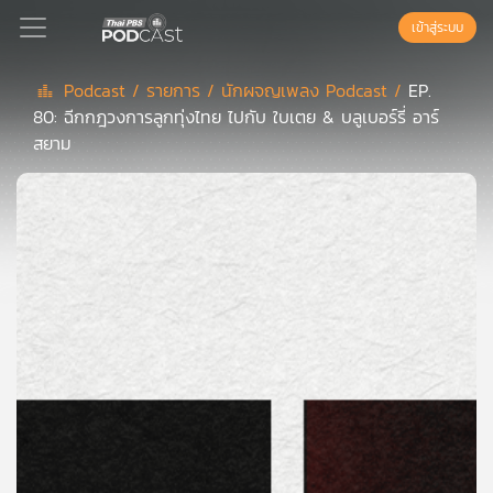
เข้าสู่ระบบ
Podcast /
รายการ /
นักผจญเพลง Podcast /
EP.
80: ฉีกกฎวงการลูกทุ่งไทย ไปกับ ใบเตย & บลูเบอร์รี่ อาร์
Podcast
สยาม
เพล
ย์
ลิ
สต์
แนะนำ
เพล
ย์
ลิ
สต์
ของ