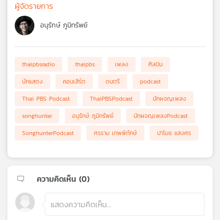
ผู้จัดรายการ
อนุรักษ์ ภูมิทรัพย์
thaipbsradio
thaipbs
เพลง
ศิลปิน
นักแสดง
คอนเสิร์ต
ดนตรี
podcast
Thai PBS Podcast
ThaiPBSPodcast
นักผจญเพลง
songhunter
อนุรักษ์ ภูมิทรัพย์
นักผจญเพลงPodcast
SonghunterPodcast
ศรราม เทพพิทักษ์
ปาโมช แสงศร
ความคิดเห็น (
0
)