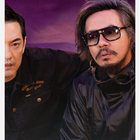
คุณ
เพลง
บทความ
ข่าว
และ
กิจกรรม
เกี่ยว
กับ
เรา