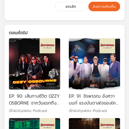
ยกเลิก
ส่งความคิดเห็น
ตอนถัดไป
30:00
30:00
EP. 90: เส้นทางชีวิต OZZY
EP. 91: จิรพรรณ อังศวา
OSBORNE จากวันแรกถึง
นนท์ แรงบันดาลใจของใคร
วันสุดท้าย
หลายคน
นักผจญเพลง Podcast
นักผจญเพลง Podcast