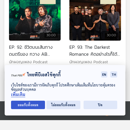
30:00
30:00
EP. 92: ชีวิตบนเส้นทาง
EP. 93: The Darkest
ดนตรีของ กวาง AB
Romance คิดอย่างไรก็ได้ที่
Normal และ แทน Ultra
ไม่เหมือนเดิม
นักผจญเพลง Podcast
นักผจญเพลง Podcast
Chuadz
ไทยพีบีเอสใช้คุกกี้
EN
TH
ดาวน์โหลด Thai PBS Podcast Application
เว็บไซต์ของเรามีการจัดเก็บคุกกี้ โปรดศึกษาเพิ่มเติมที่นโยบายคุ้มครอง
ตอนที่เกี่ยวข้อง
ข้อมูลส่วนบุคคล
เพิ่มเติม
ยอมรับทั้งหมด
ไม่ยอมรับทั้งหมด
ปิด
Ⓒ 2020 องค์การกระจายเสียงและแพร่ภาพสาธารณะแห่งประเทศไทย