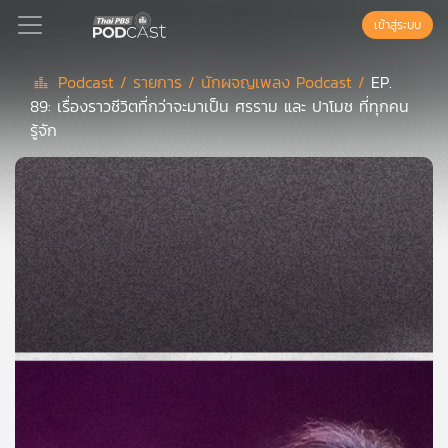
เข้าสู่ระบบ
Podcast /
รายการ /
นักผจญเพลง Podcast /
EP.
89: เรื่องราวชีวิตที่กว่าจะมาเป็น ศรราม และ ปาโมช ที่ทุกคน
Podcast
รู้จัก
เพล
ย์
ลิ
สต์
แนะนำ
เพล
ย์
ลิ
สต์
ของ