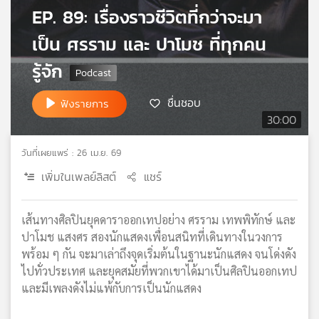
EP. 89: เรื่องราวชีวิตที่กว่าจะมา
เครือ
ข่าย
เป็น ศรราม และ ปาโมช ที่ทุกคน
วิทยุ
ไทย
รู้จัก
พี
บี
ชื่นชอบ
ฟังรายการ
เอส
30:00
วันที่เผยแพร่ : 26 เม.ย. 69
แผนที่
เพิ่มในเพลย์ลิสต์
แชร์
วิทยุ
เครือ
ข่าย
เส้นทางศิลปินยุคดาราออกเทปอย่าง ศรราม เทพพิทักษ์ และ
ปาโมช แสงศร สองนักแสดงเพื่อนสนิทที่เดินทางในวงการ
พร้อม ๆ กัน จะมาเล่าถึงจุดเริ่มต้นในฐานะนักแสดง จนโด่งดัง
ไปทั่วประเทศ และยุคสมัยที่พวกเขาได้มาเป็นศิลปินออกเทป
และมีเพลงดังไม่แพ้กับการเป็นนักแสดง